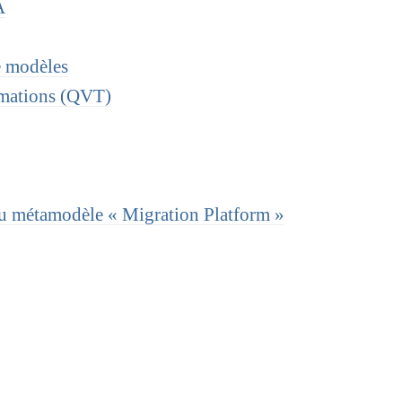
A
e modèles
rmations (QVT)
du métamodèle « Migration Platform »