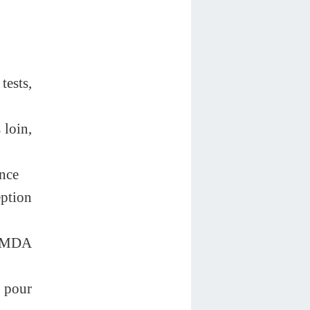
tests,
 loin,
ence
ption
. MDA
 pour