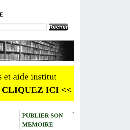
E
 et aide institut
 CLIQUEZ ICI <<
PUBLIER SON
MEMOIRE