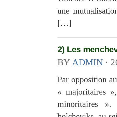
une mutualisatio
[…]
2) Les menchev
BY
ADMIN
⋅
2
Par opposition au
« majoritaires »
minoritaires »
bolcheviks, au se