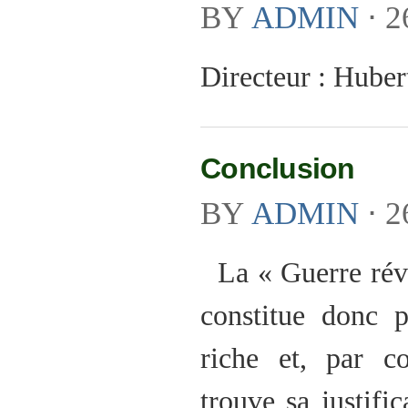
BY
ADMIN
⋅
2
Directeur : Huber
Conclusion
BY
ADMIN
⋅
2
La « Guerre révol
constitue donc 
riche et, par co
trouve sa justific