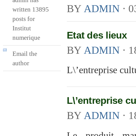
BY
ADMIN
⋅
0
written 13895
posts for
Institut
Etat des lieux
numerique
BY
ADMIN
⋅
1
Email the
author
L\’entreprise cult
L\’entreprise c
BY
ADMIN
⋅
1
Le produit mar