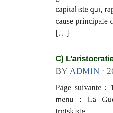
capitaliste qui, r
cause principale 
[…]
C) L’aristocrati
BY
ADMIN
⋅
2
Page suivante : 
menu : La Guer
trotskiste