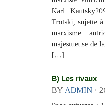
Karl Kautsky20
Trotski, sujette à
marxisme autri
majestueuse de la
[…]
B) Les rivaux
BY
ADMIN
⋅
2