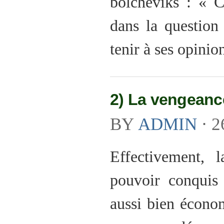
bolcheviks : « C
dans la question 
tenir à ses opini
2) La vengeanc
BY
ADMIN
⋅
2
Effectivement, l
pouvoir conquis 
aussi bien économ