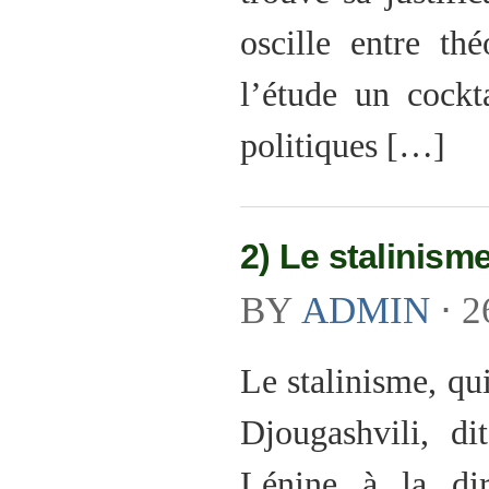
oscille entre thé
l’étude un cockt
politiques […]
2) Le stalinism
BY
ADMIN
⋅
2
Le stalinisme, qu
Djougashvili, di
Lénine à la di