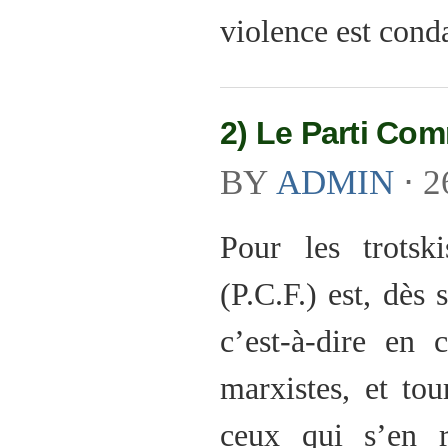
violence est cond
2) Le Parti Co
BY
ADMIN
⋅
2
Pour les trotsk
(P.C.F.) est, dès 
c’est-à-dire en 
marxistes, et to
ceux qui s’en 