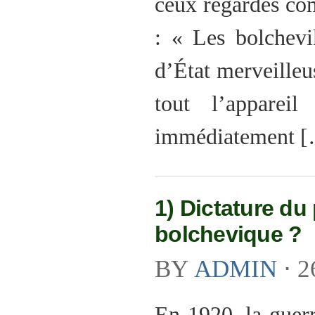
ceux regardés co
: « Les bolchevi
d’État merveilleu
tout l’appareil
immédiatement 
1) Dictature du 
bolchevique ?
BY
ADMIN
⋅
2
En 1920, la guerr