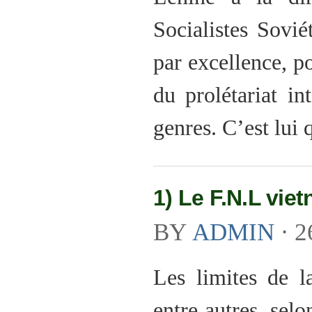
Socialistes Sovi
par excellence, po
du prolétariat in
genres. C’est lui 
1) Le F.N.L vie
BY
ADMIN
⋅
2
Les limites de l
entre autres, selo