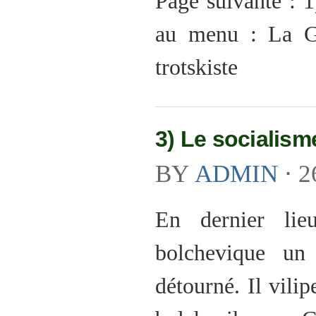
Page suivante : 1
au menu : La Gu
trotskiste
3) Le socialism
BY
ADMIN
⋅
2
En dernier lie
bolchevique un
détourné. Il vili