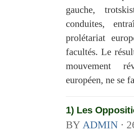
gauche, trotski
conduites, ent
prolétariat eur
facultés. Le résul
mouvement révo
européen, ne se f
1) Les Opposit
BY
ADMIN
⋅
2