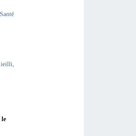
Santé
eilli,
 le