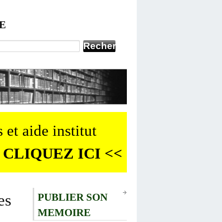
E
 et aide institut
 CLIQUEZ ICI <<
es
PUBLIER SON
MEMOIRE