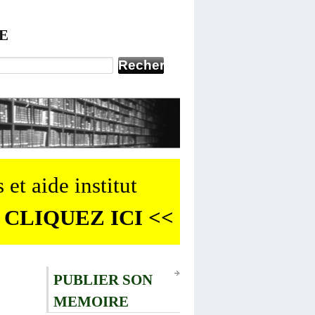
E
 et aide institut
 CLIQUEZ ICI <<
PUBLIER SON
MEMOIRE