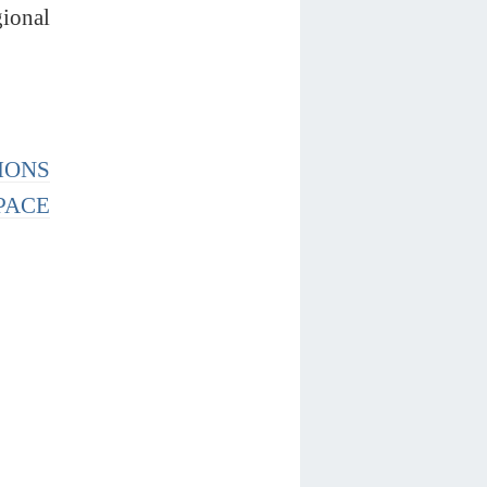
gional
IONS
PACE