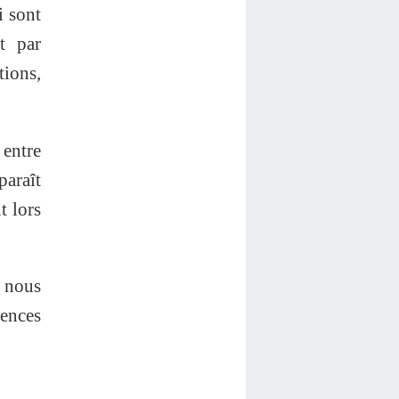
i sont
t par
tions,
 entre
paraît
t lors
s nous
iences