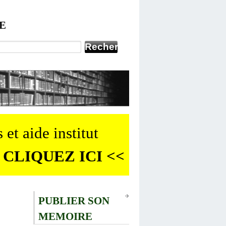
E
 et aide institut
 CLIQUEZ ICI <<
PUBLIER SON
MEMOIRE