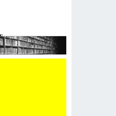
E
 DE LYON