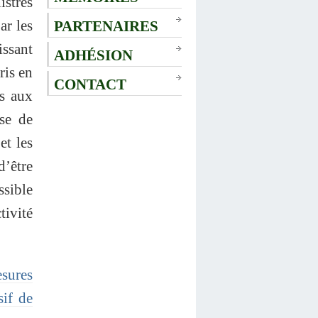
istrés
ar les
PARTENAIRES
issant
ADHÉSION
ris en
CONTACT
us aux
se de
et les
d’être
ssible
tivité
esures
sif de