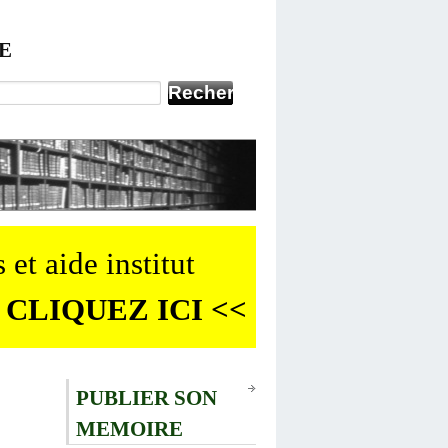
E
 et aide institut
 CLIQUEZ ICI <<
PUBLIER SON
MEMOIRE