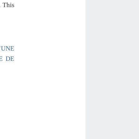
 This
’UNE
E DE