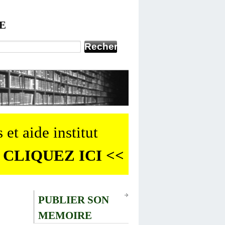
E
 et aide institut
 CLIQUEZ ICI <<
PUBLIER SON
MEMOIRE