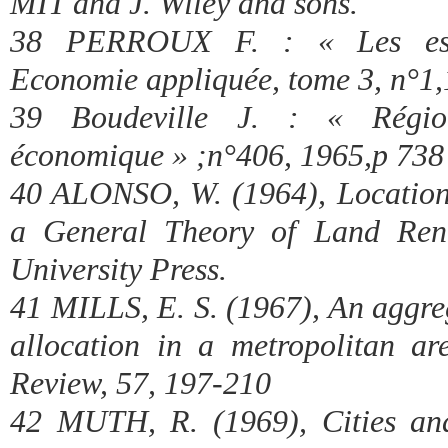
MIT and J. Wiley and sons.
38 PERROUX F. : « Les esp
Economie appliquée, tome 3, n°1,
39 Boudeville J. : « Région
économique » ;n°406, 1965,p 738
40 ALONSO, W. (1964), Locatio
a General Theory of Land Ren
University Press.
41 MILLS, E. S. (1967), An aggre
allocation in a metropolitan a
Review, 57, 197-210
42 MUTH, R. (1969), Cities an