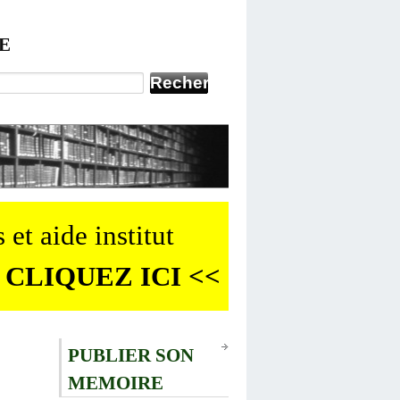
E
 et aide institut
 CLIQUEZ ICI <<
PUBLIER SON
MEMOIRE