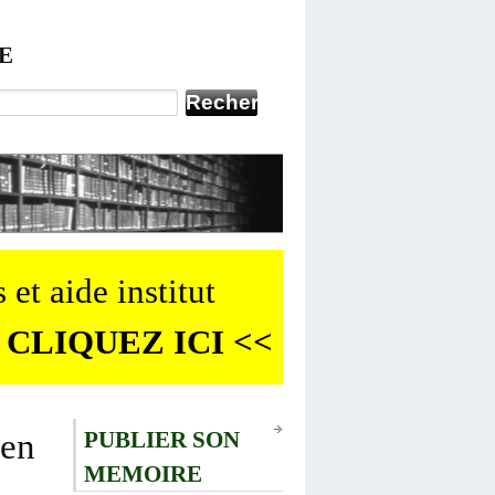
E
 et aide institut
 CLIQUEZ ICI <<
hen
PUBLIER SON
MEMOIRE