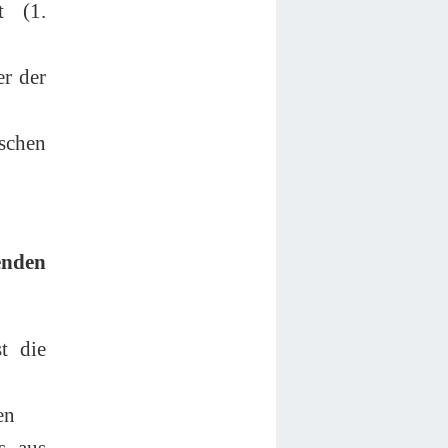
t (1.
er der
schen
enden
t die
en
s aus