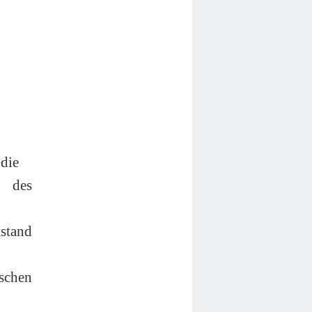
die
g des
stand
schen