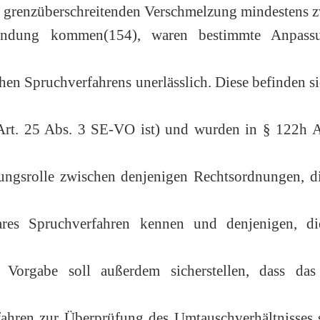
er grenzüberschreitenden Verschmelzung mindestens 
endung kommen(154), waren bestimmte Anpass
en Spruchverfahrens unerlässlich. Diese befinden s
 Art. 25 Abs. 3 SE-VO ist) und wurden in § 122h A
tlungsrolle zwischen denjenigen Rechtsordnungen, d
ares Spruchverfahren kennen und denjenigen, di
e Vorgabe soll außerdem sicherstellen, dass da
rfahren zur Überprüfung des Umtauschverhältnisses