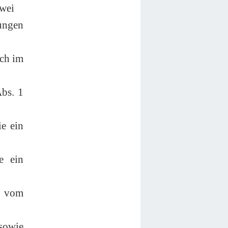
zwei
ungen
ich im
bs. 1
ie ein
e ein
s vom
 sowie