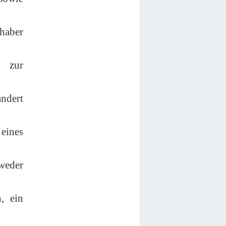
nhaber
n zur
ändert
 eines
tweder
, ein