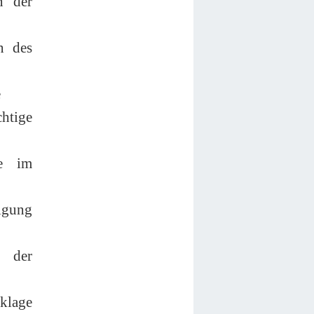
n der
n des
e
htige
ie im
nigung
 der
klage