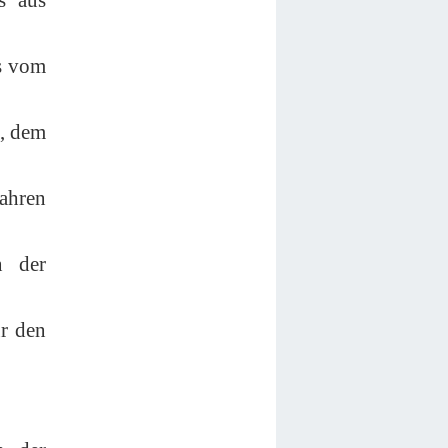
as vom
t, dem
ahren
n der
ür den