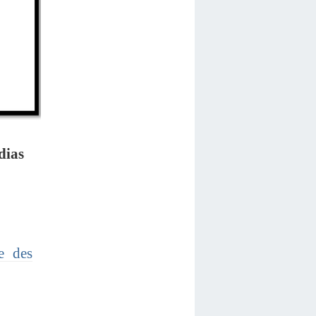
dias
e des