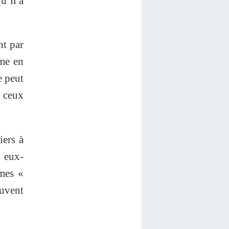
u’il a
nt par
ême en
e peut
e ceux
iers à
s eux-
rmes «
ouvent