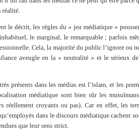
t d’un fait dans les médias ce ne peut qu’être parce q
réalité.
t le décrit, les règles du « jeu médiatique » pousse
’inhabituel, le marginal, le remarquable ; parfois m
essionnelle. Cela, la majorité du public l’ignore ou n
nfiance aveugle en la « neutralité » et le sérieux d
très présents dans les médias est l’islam, et les prem
 focalisation médiatique sont bien sûr les musulman
rs réellement croyants ou pas). Car en effet, les te
 qu’employés dans le discours médiatique cachent s
endues que leur sens strict.