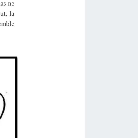
ias ne
ut, la
semble