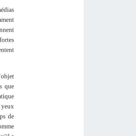
médias
emment
ennent
ortes
entent
’objet
s que
atique
x yeux
mps de
 Comme