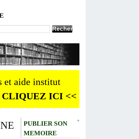
E
 et aide institut
 CLIQUEZ ICI <<
ENE
PUBLIER SON
MEMOIRE