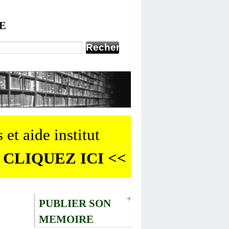
E
 et aide institut
 CLIQUEZ ICI <<
PUBLIER SON
MEMOIRE