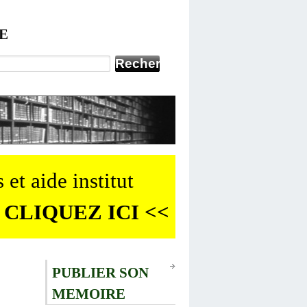
E
 et aide institut
 CLIQUEZ ICI <<
PUBLIER SON
MEMOIRE