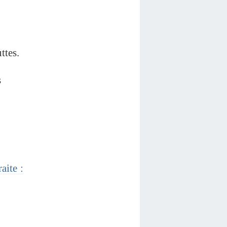
ttes.
s
aite :