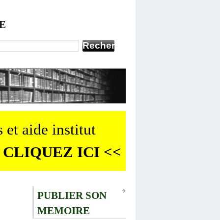
E
 et aide institut
 CLIQUEZ ICI <<
PUBLIER SON
MEMOIRE