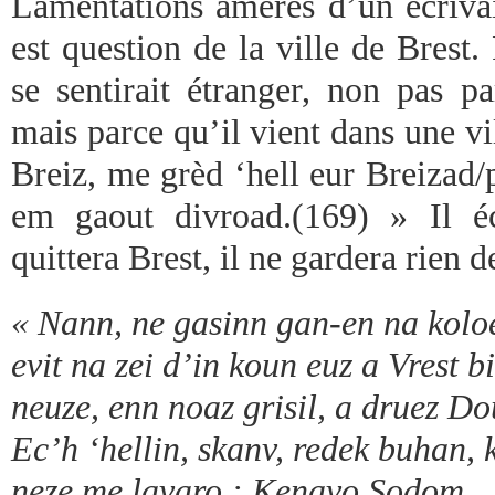
Lamentations amères d’un écrivai
est question de la ville de Brest.
se sentirait étranger, non pas pa
mais parce qu’il vient dans une vil
Breiz, me grèd ‘hell eur Breizad/
em gaout divroad.(169) » Il éc
quittera Brest, il ne gardera rien de
« Nann, ne gasinn gan-en na kolo
evit na zei d’in koun euz a Vrest b
neuze, enn noaz grisil, a druez Do
Ec’h ‘hellin, skanv, redek buhan, k
neze me lavaro : Kenavo Sodom