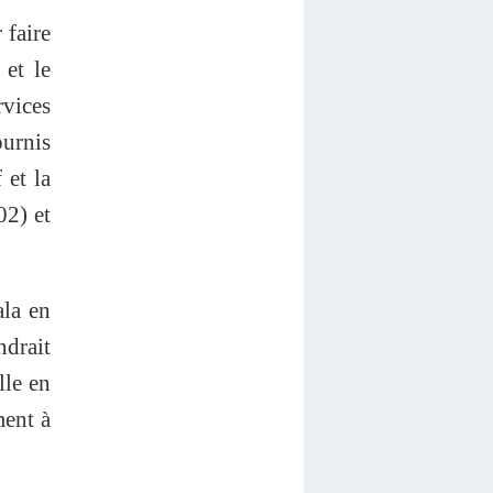
 faire
 et le
rvices
ournis
 et la
02) et
ala en
ndrait
lle en
ment à