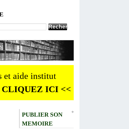
E
 et aide institut
 CLIQUEZ ICI <<
PUBLIER SON
MEMOIRE