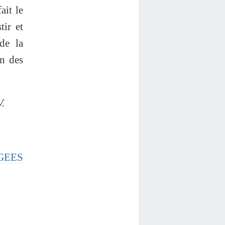
ait le
tir et
de la
on des
V.
GEES