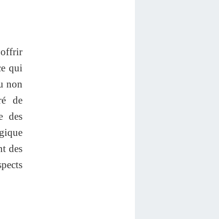
offrir
ce qui
ou non
ré de
ce des
gique
nt des
spects