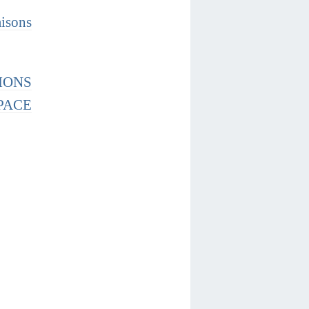
aisons
IONS
PACE