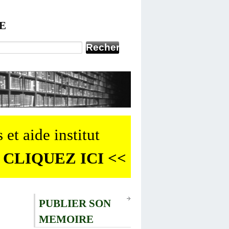
E
 et aide institut
 CLIQUEZ ICI <<
PUBLIER SON
MEMOIRE