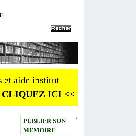
E
 et aide institut
 CLIQUEZ ICI <<
PUBLIER SON
MEMOIRE