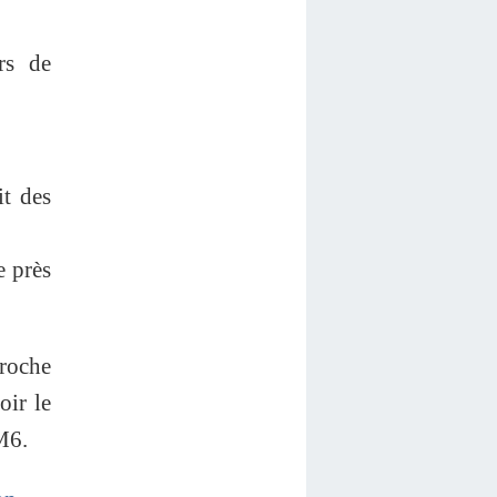
rs de
it des
e près
proche
oir le
M6.