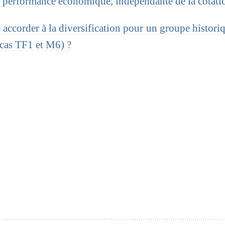
e performance économique, indépendante de la cotati
accorder à la diversification pour un groupe histori
 cas TF1 et M6) ?