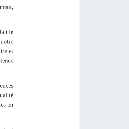
ment,
ait le
 notre
ire et
tence
iences
alité
les en