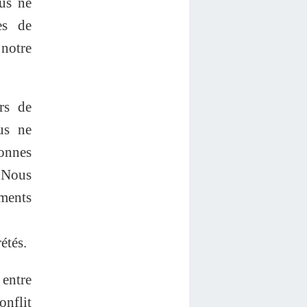
us ne
es de
 notre
rs de
us ne
sonnes
 Nous
ements
étés.
 entre
onflit