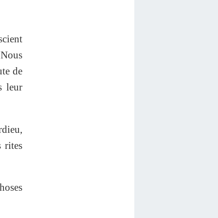
scient
. Nous
ute de
s leur
rdieu,
 rites
choses