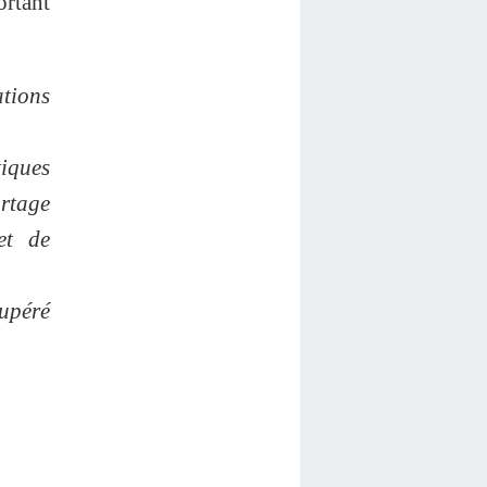
ortant
tions
iques
rtage
et de
cupéré