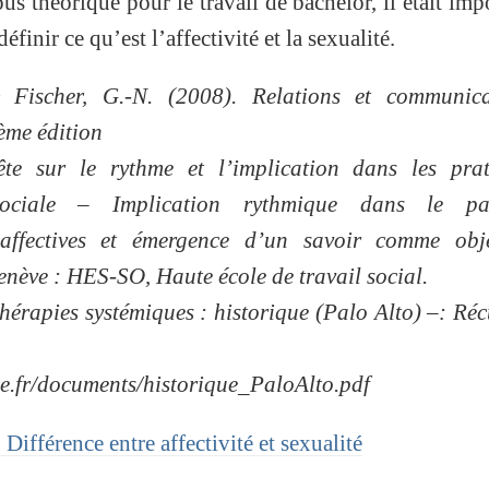
us théorique pour le travail de bachelor, il était imp
finir ce qu’est l’affectivité et la sexualité.
 Fischer, G.-N. (2008). Relations et communica
ème édition
ête sur le rythme et l’implication dans les prat
sociale – Implication rythmique dans le pa
es affectives et émergence d’un savoir comme obj
enève : HES-SO, Haute école de travail social.
Thérapies systémiques : historique (Palo Alto) –: Ré
ue.fr/documents/historique_PaloAlto.pdf
 Différence entre affectivité et sexualité