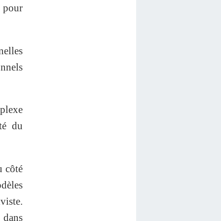
s pour
nelles
nnels
mplexe
té du
u côté
odèles
viste.
e dans