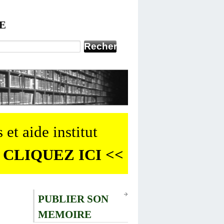
E
 et aide institut
 CLIQUEZ ICI <<
PUBLIER SON
MEMOIRE