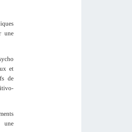
iques
ur une
psycho
ux et
fs de
tivo-
éments
e une