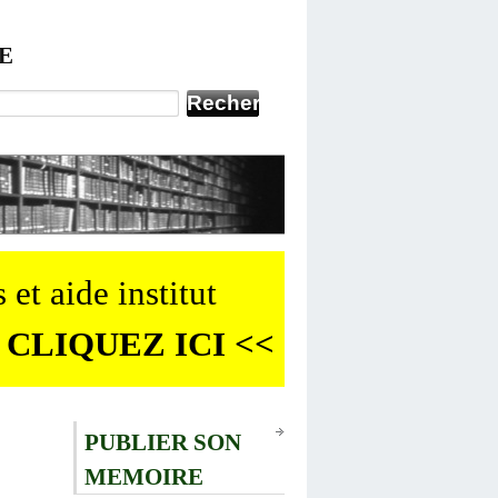
E
 et aide institut
 CLIQUEZ ICI <<
PUBLIER SON
MEMOIRE