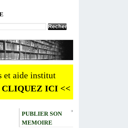
E
 et aide institut
 CLIQUEZ ICI <<
PUBLIER SON
MEMOIRE