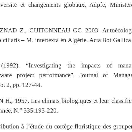
versité et changements globaux, Adpfe, Ministèr
NAD Z., GUITONNEAU GG 2003. Autoécologi
iliaris – M. intertexta en Algérie. Acta Bot Gallic
92). “Investigating the impacts of manag
ftware project performance”, Journal of Manag
o. 2, pp. 127-44.
 1957. Les climats biologiques et leur classifica
nnée, N.” 335:193-220.
bution à l’étude du cortège floristique des group