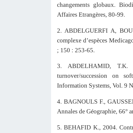
changements globaux. Biodi
Affaires Etrangères, 80-99.
2. ABDELGUERFI A, BOUZ
complexe d’espèces Medicago c
; 150 : 253-65.
3. ABDELHAMID, T.K. (19
turnover/succession on so
Information Systems, Vol. 9 N
4. BAGNOULS F., GAUSSEN H.,
Annales de Géographie, 66° a
5. BEHAFID K., 2004. Contri