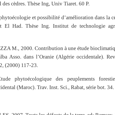
 des cèdres. Thèse Ing, Univ Tiaret. 60 P.
toécologie et possibilité d’amélioration dans la c
 El Had. Thèse Ing. Institut de technologie agri
 M., 2000. Contribution à une étude bioclimatiq
lba Asso. dans l’Oranie (Algérie occidentale). Rev
 2, (2000) 117-23.
de phytoécologique des peuplements forestie
idental (Maroc). Trav. Inst. Sci., Rabat, série bot. 34.
007. Touts les défauts de la terre. ed: Ramsey, P