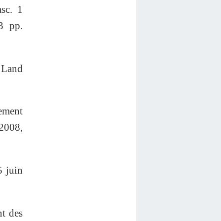
sc. 1
3 pp.
 Land
ement
 2008,
 juin
nt des