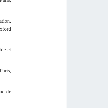
tion,
Oxford
ie et
Paris,
ue de