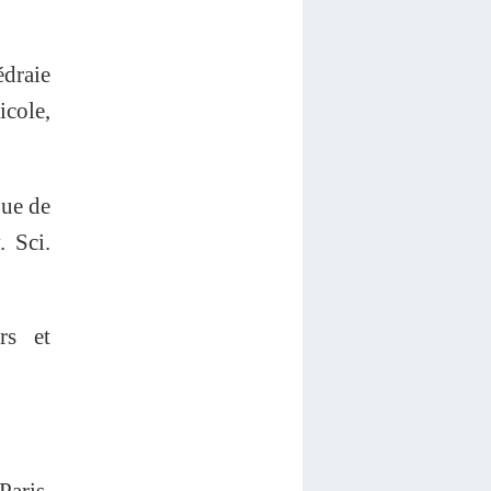
édraie
cole,
ue de
. Sci.
rs et
aris,