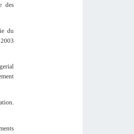
e des
e du
a 2003
erial
ement
tion.
ements