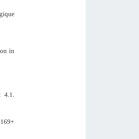
gique
on in
 4.1.
 169+