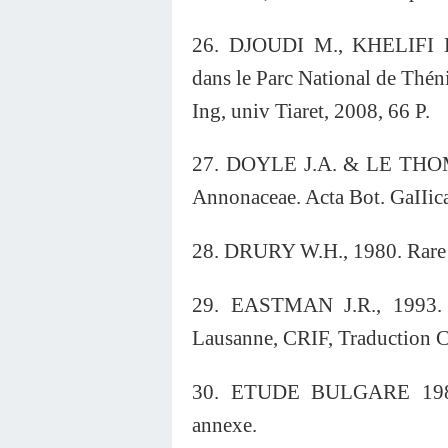
26. DJOUDI M., KHELIFI B.
dans le Parc National de Théni
Ing, univ Tiaret, 2008, 66 P.
27. DOYLE J.A. & LE THOMAS
Annonaceae. Acta Bot. GaIIica
28. DRURY W.H., 1980. Rare s
29. EASTMAN J.R., 1993. 
Lausanne, CRIF, Traduction
30. ETUDE BULGARE 1984.
annexe.