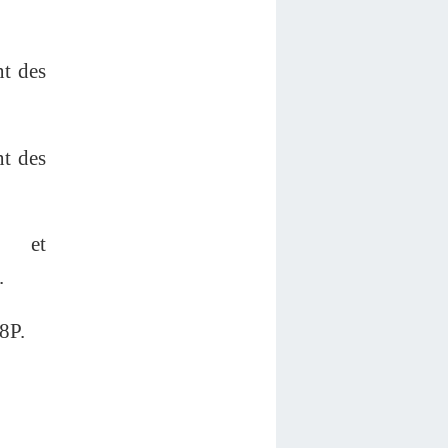
nt des
nt des
e et
.
8P.