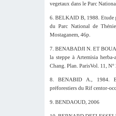
vegetaux dans le Parc National
6. BELKAID B, 1988. Etude phy
du Parc National de Théniet
Mostaganem, 46p.
7. BENABADJI N. ET BOUAZZA
la steppe à Artemisia herba-a
Chang. Plan. ParisVol. 11, N°
8. BENABID A., 1984. Etu
préforestiers du Rif centor-occ
9. BENDAOUD, 2006
10. BERNARD DEFLESSELLES, 2