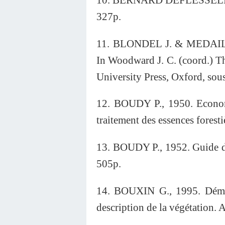
327p.
11. BLONDEL J. & MEDAIL F.
In Woodward J. C. (coord.) T
University Press, Oxford, sous
12. BOUDY P., 1950. Economi
traitement des essences forest
13. BOUDY P., 1952. Guide du 
505p.
14. BOUXIN G., 1995. Démar
description de la végétation. 