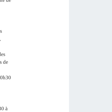
s
,
les
s de
 20h30
30 à