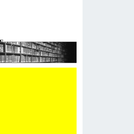
E
 DE LYON