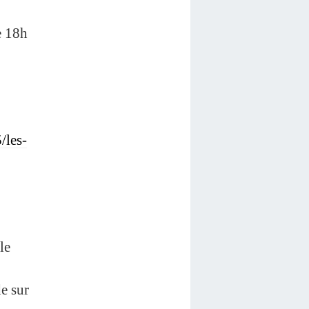
e 18h
/les-
le
de sur