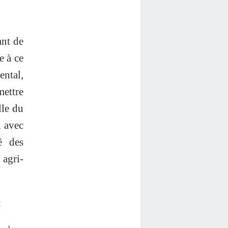
ant de
e à ce
ental,
mettre
lle du
n avec
é des
 agri-
x