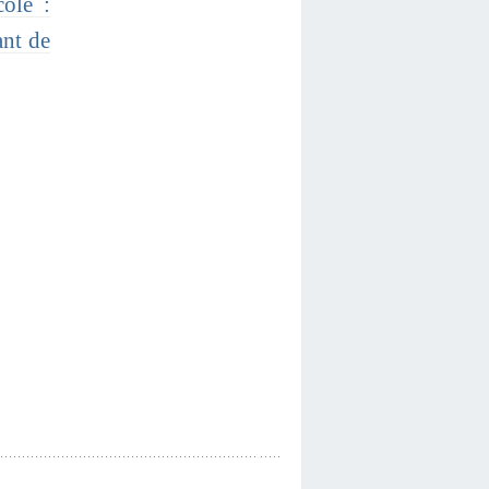
cole :
ant de