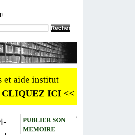
E
 et aide institut
 CLIQUEZ ICI <<
i-
PUBLIER SON
MEMOIRE