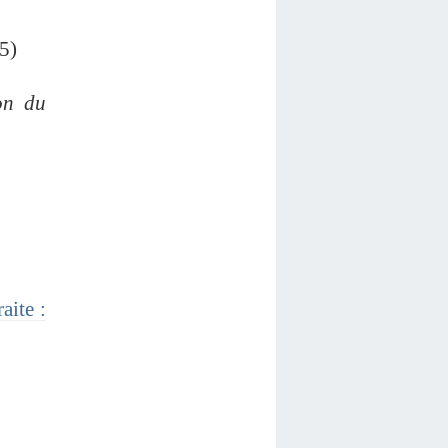
5)
on du
aite :