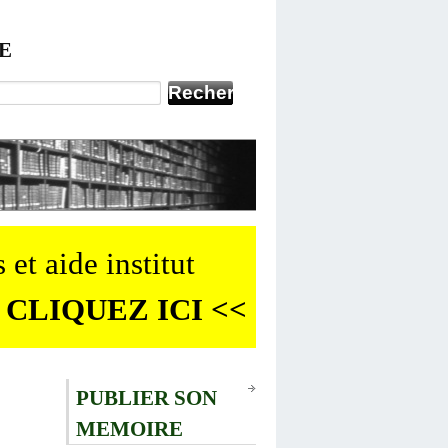
E
 et aide institut
 CLIQUEZ ICI <<
PUBLIER SON
MEMOIRE