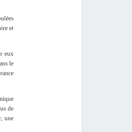
oulées
ire et
ur eux
ans le
France
mique
lus de
r, une