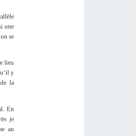
allèle
si une
ion se
e lieu
u’il y
 de la
al. En
rès je
sse au