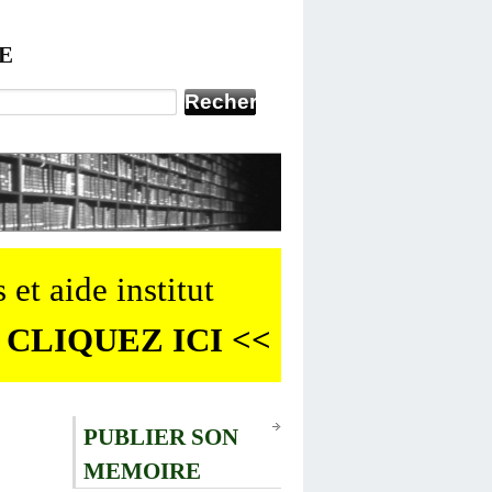
E
 et aide institut
 CLIQUEZ ICI <<
PUBLIER SON
MEMOIRE