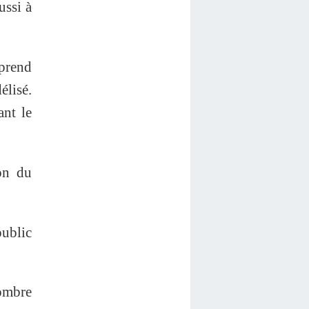
ussi à
 prend
élisé.
ant le
ion du
public
nombre