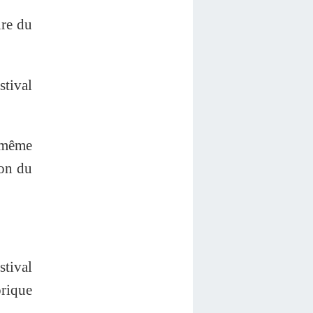
ire du
stival
u même
ion du
stival
orique