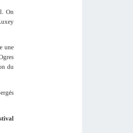
l. On
 Luxey
le une
 Ogres
ion du
bergés
stival