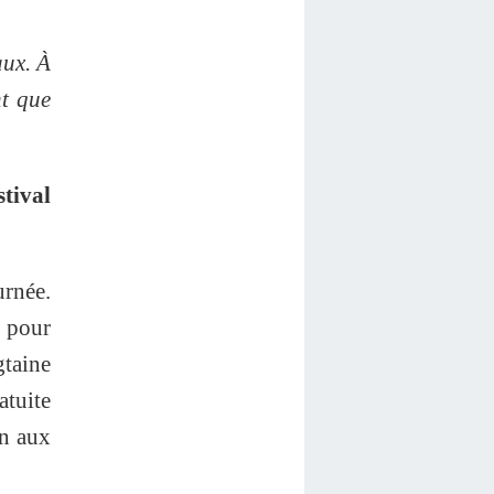
aux. À
nt que
stival
urnée.
n pour
gtaine
atuite
on aux