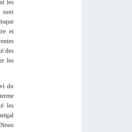
nt les
i sont
risque
ire et
rentes
té des
er les
ivi du
 terme
é les
énégal
 Nous