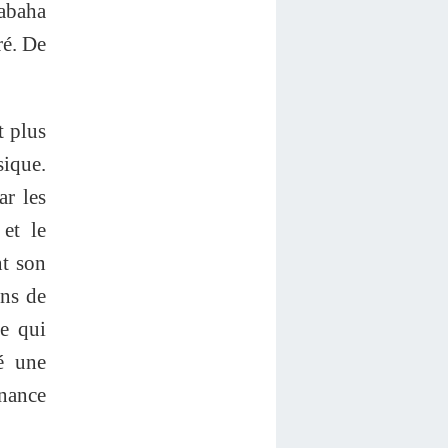
rabaha
ré. De
t plus
sique.
ar les
 et le
nt son
ons de
me qui
sé une
inance