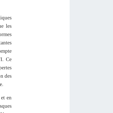
iques
ue les
ormes
tantes
compte
FI. Ce
pertes
on des
e.
 et en
isques