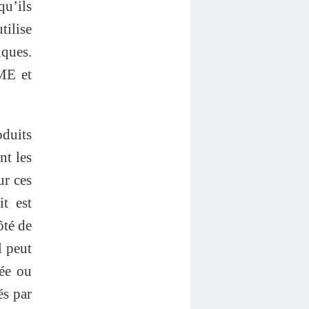
qu’ils
tilise
iques.
PME et
oduits
nt les
ur ces
t est
ôté de
l peut
rée ou
és par