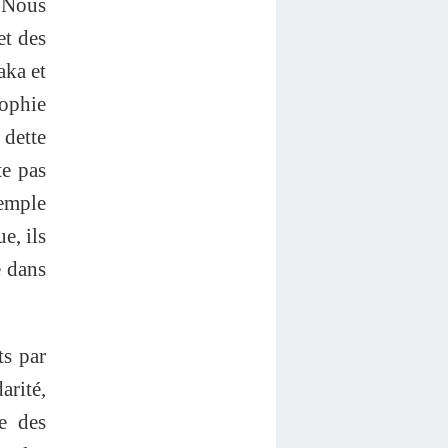
. Nous
et des
aka et
ophie
 dette
te pas
xemple
e, ils
e dans
ts par
arité,
e des