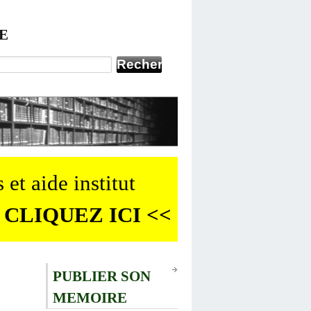
E
 et aide institut
 CLIQUEZ ICI <<
PUBLIER SON
MEMOIRE