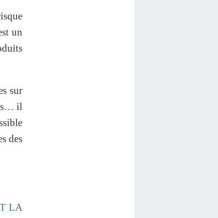
risque
est un
oduits
es sur
ps… il
ssible
es des
ET LA