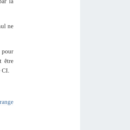
par la
nul ne
g pour
t être
 CI.
Orange