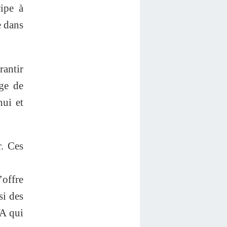
cipe à
e dans
rantir
nge de
hui et
r. Ces
’offre
si des
VA qui