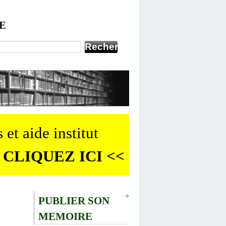
E
 et aide institut
 CLIQUEZ ICI <<
PUBLIER SON
MEMOIRE