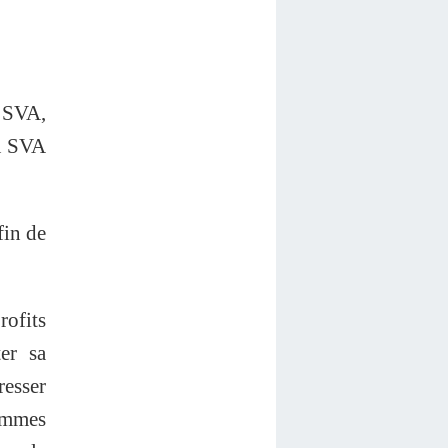
e SVA,
au SVA
fin de
rofits
er sa
resser
sommes