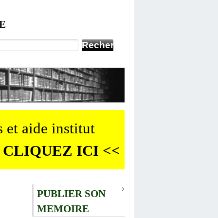
E
 et aide institut
 CLIQUEZ ICI <<
PUBLIER SON
MEMOIRE