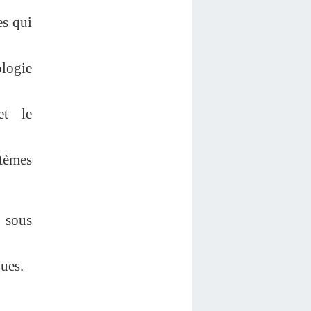
es qui
ologie
et le
stèmes
r sous
ques.