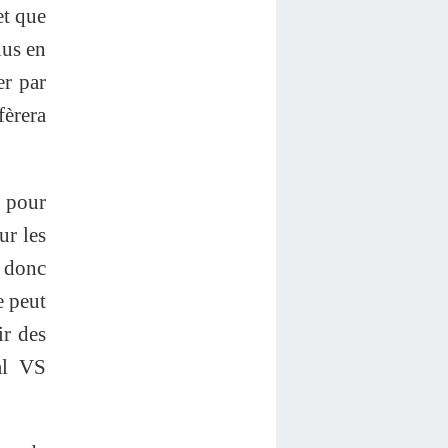
et que
lus en
er par
fèrera
 pour
ur les
t donc
e peut
ir des
bal VS