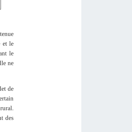
utenue
 et le
ant le
lle ne
let de
ertain
rural.
nt des