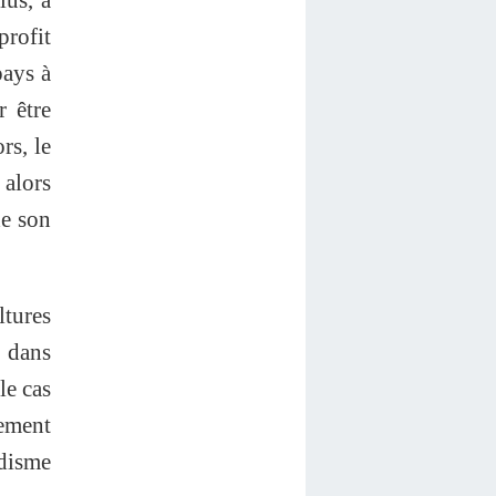
profit
pays à
r être
rs, le
 alors
de son
tures
e dans
le cas
ement
disme