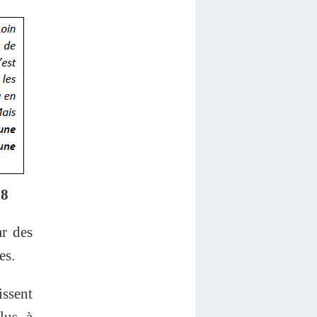
08
ar des
es.
issent
lus, à