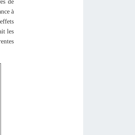
res de
ance à
effets
it les
rentes