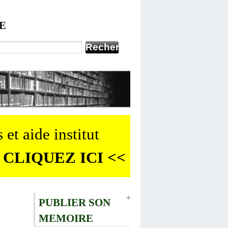
E
 et aide institut
 CLIQUEZ ICI <<
PUBLIER SON
MEMOIRE