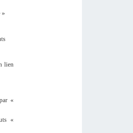
 »
uts
n lien
par «
uts «