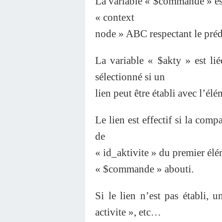
La variable « $commande » es
« context
node » ABC respectant le pré
La variable « $akty » est lié
sélectionné si un
lien peut être établi avec l’é
Le lien est effectif si la comp
de
« id_aktivite » du premier él
« $commande » abouti.
Si le lien n’est pas établi, 
activite », etc…