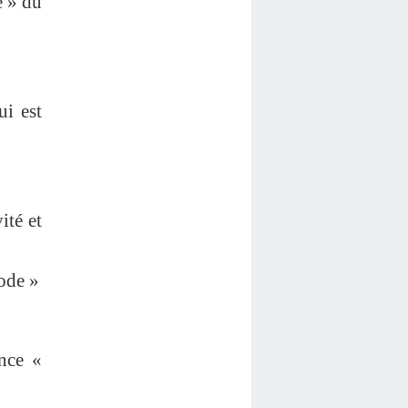
e » du
ui est
ité et
ode »
ence «