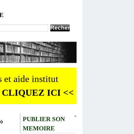
E
 et aide institut
 CLIQUEZ ICI <<
»
PUBLIER SON
MEMOIRE