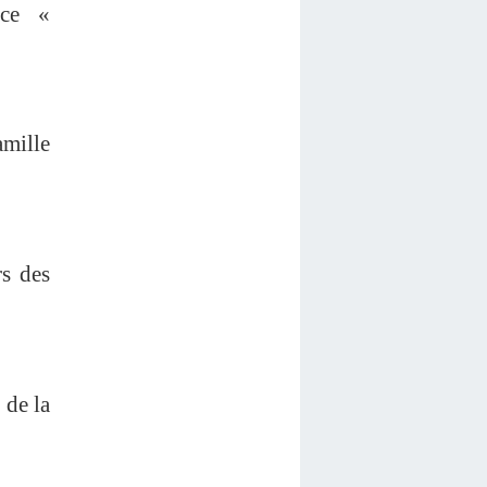
nce «
amille
rs des
 de la