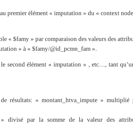
au premier élément « imputation » du « context node
iable « $famy » par comparaison des valeurs des attrib
tation » à « $famy/@id_pcmn_fam ».
 le second élément « imputation » , etc…, tant qu’u
de résultats: « montant_htva_impute » multiplié 
 » divisé par la somme de la valeur des attrib