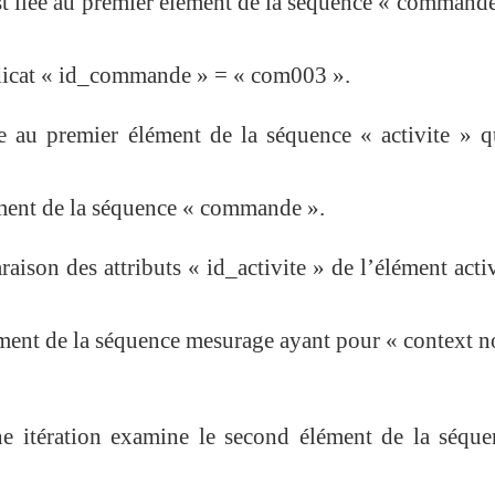
t liée au premier élément de la séquence « command
dicat « id_commande » = « com003 ».
e au premier élément de la séquence « activite » q
lément de la séquence « commande ».
araison des attributs « id_activite » de l’élément activ
ément de la séquence mesurage ayant pour « context n
une itération examine le second élément de la séqu