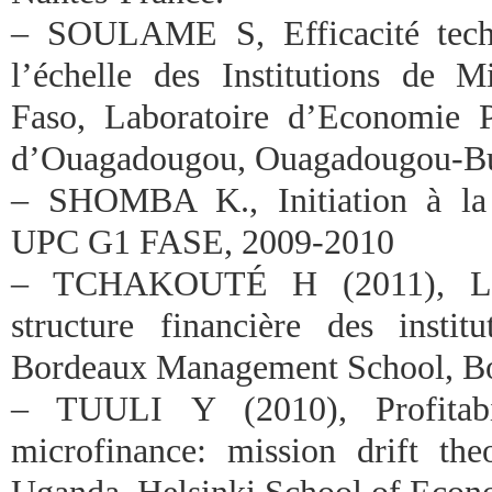
– SOULAME S, Efficacité techn
l’échelle des Institutions de 
Faso, Laboratoire d’Economie P
d’Ouagadougou, Ouagadougou-Bu
– SHOMBA K., Initiation à la r
UPC G1 FASE, 2009-2010
– TCHAKOUTÉ H (2011), Les
structure financière des instit
Bordeaux Management School, Bo
– TUULI Y (2010), Profitabi
microfinance: mission drift th
Uganda, Helsinki School of Econ