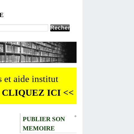
E
 et aide institut
 CLIQUEZ ICI <<
PUBLIER SON
MEMOIRE