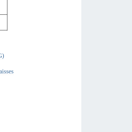
G)
isses