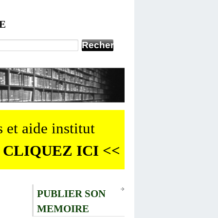
E
 et aide institut
 CLIQUEZ ICI <<
PUBLIER SON
MEMOIRE