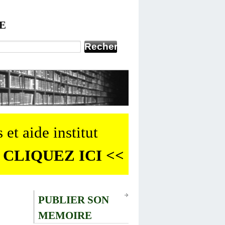
E
 et aide institut
 CLIQUEZ ICI <<
PUBLIER SON
MEMOIRE