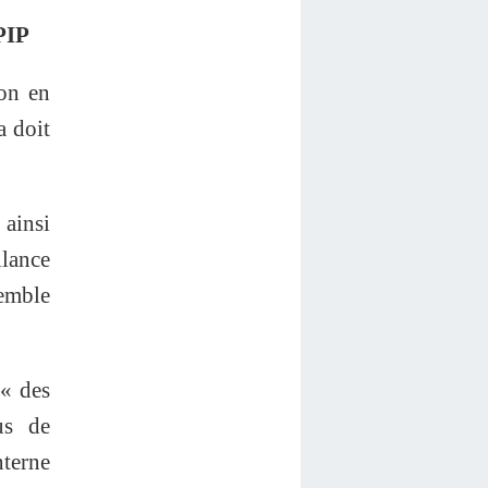
PIP
on en
a doit
 ainsi
lance
semble
 « des
us de
nterne