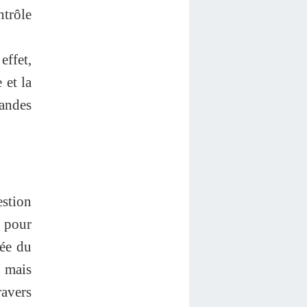
ntrôle
effet,
 et la
andes
estion
s pour
dée du
, mais
ravers