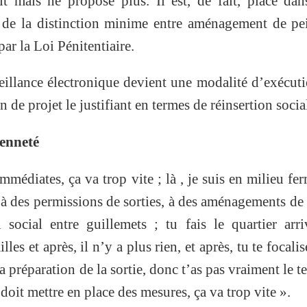
t mais ne propose plus. Il est, de fait, placé da
t de la distinction minime entre aménagement de pe
ar la Loi Pénitentiaire.
eillance électronique devient une modalité d’exécut
 de projet le justifiant en termes de réinsertion social
ienneté
médiates, ça va trop vite ; là , je suis en milieu fer
 à des permissions de sorties, à des aménagements de
social entre guillemets ; tu fais le quartier arri
lles et après, il n’y a plus rien, et après, tu te focalis
 la préparation de la sortie, donc t’as pas vraiment le t
 doit mettre en place des mesures, ça va trop vite ».