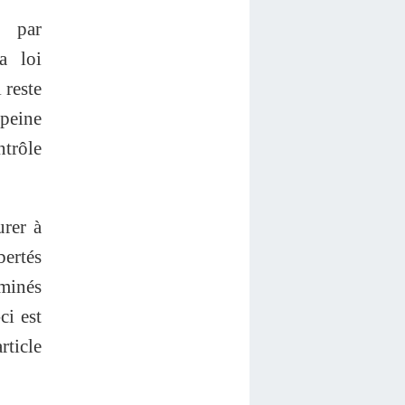
é par
a loi
 reste
 peine
trôle
rer à
bertés
rminés
ci est
rticle