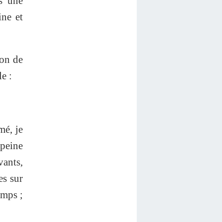
ns une
ine et
ion de
e :
mé, je
 peine
vants,
es sur
emps ;