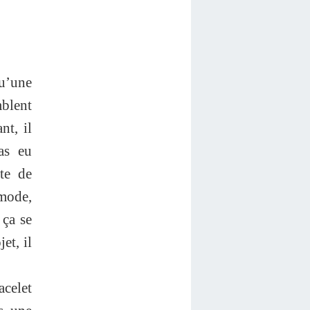
qu’une
blent
nt, il
as eu
ute de
 mode,
 ça se
et, il
acelet