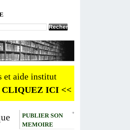
E
 et aide institut
 CLIQUEZ ICI <<
que
PUBLIER SON
MEMOIRE