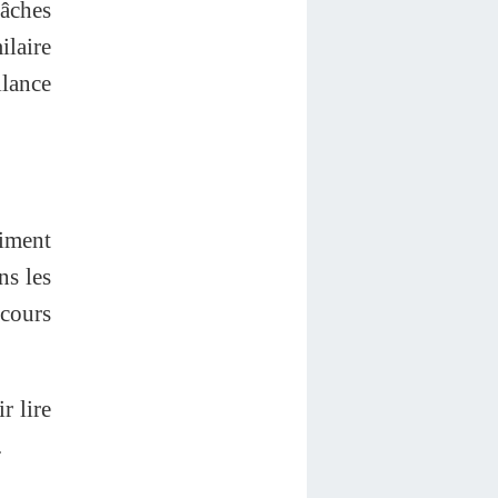
tâches
laire
llance
timent
ns les
ecours
r lire
.