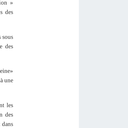
tion »
ls des
s sous
re des
peine»
 à une
nt les
on des
t dans