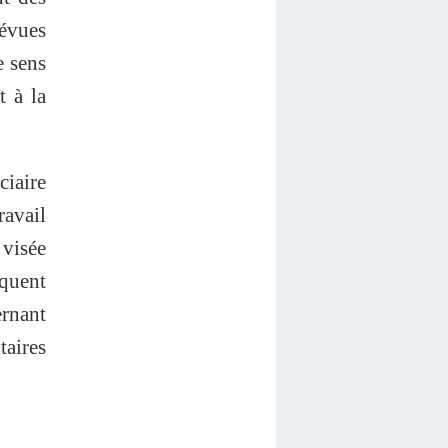
révues
e sens
t à la
ciaire
ravail
 visée
quent
ernant
taires