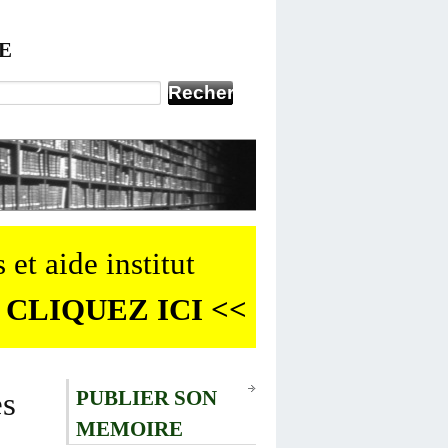
E
 et aide institut
 CLIQUEZ ICI <<
es
PUBLIER SON
MEMOIRE