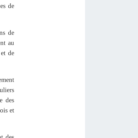
ves de
ons de
ent au
 et de
ement
uliers
re des
ois et
nt des