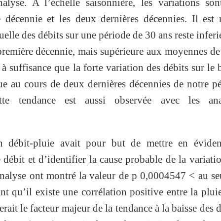
lyse. A l’échelle saisonnière, les variations son
e décennie et les deux dernières décennies. Il es
le des débits sur une période de 30 ans reste inferi
 première décennie, mais supérieure aux moyennes d
à suffisance que la forte variation des débits sur le 
ue au cours de deux dernières décennies de notre p
tte tendance est aussi observée avec les ana
n débit-pluie avait pour but de mettre en éviden
 débit et d’identifier la cause probable de la variati
 analyse ont montré la valeur de p 0,0004547 < au se
qu’il existe une corrélation positive entre la pluie
erait le facteur majeur de la tendance à la baisse des d