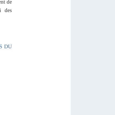
ent de
i des
TS DU