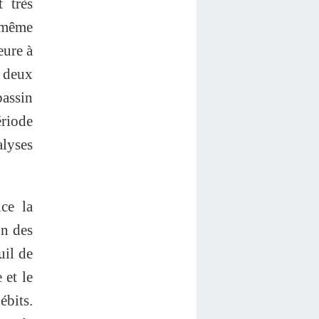
t très
t même
eure à
e deux
bassin
ériode
lyses
ce la
on des
uil de
 et le
ébits.