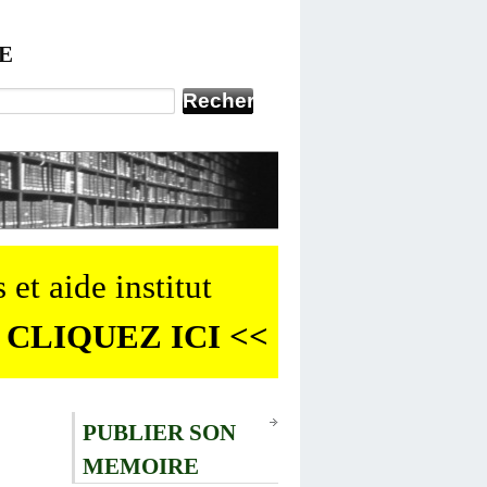
E
 et aide institut
 CLIQUEZ ICI <<
PUBLIER SON
MEMOIRE