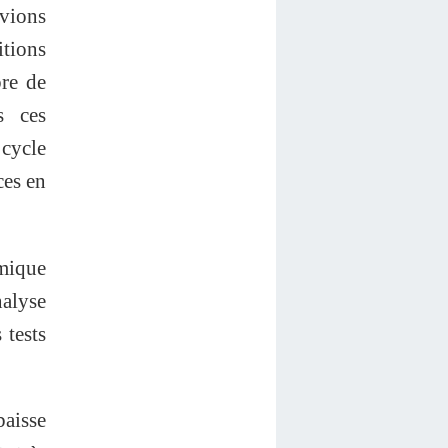
avions
tions
bre de
s ces
cycle
ces en
amique
nalyse
 tests
baisse