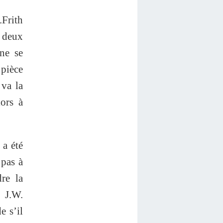
.Frith
t deux
ne se
 pièce
 va la
ors à
 a été
 pas à
dre la
 J.W.
e s’il