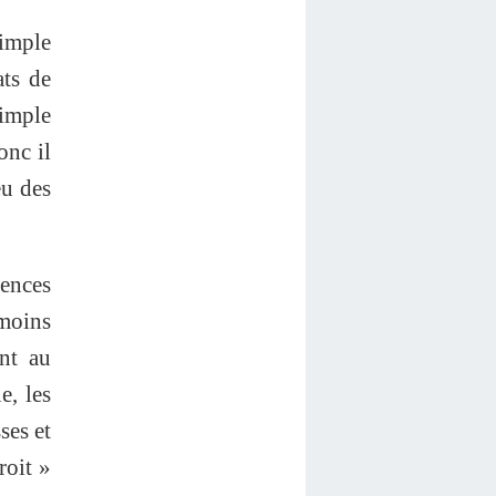
simple
ats de
simple
onc il
eu des
iences
moins
nt au
e, les
ses et
roit »