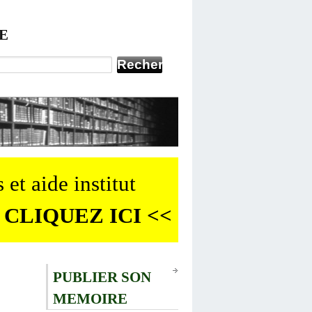
E
 et aide institut
 CLIQUEZ ICI <<
PUBLIER SON
MEMOIRE