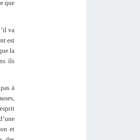
re que
’il va
nt est
que la
ns ils
 pas à
auses,
esprit
d’une
ion et
es des