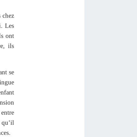
s chez
i. Les
ls ont
, ils
ant se
tingue
enfant
nsion
 entre
 qu’il
nces.