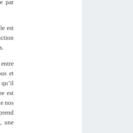
ée par
le est
ction
s.
 entre
us et
 qu’il
pe est
de nos
mprend
, une