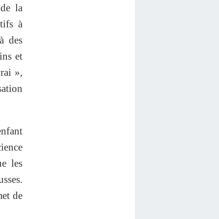
de la
tifs à
à des
ins et
rai »,
sation
enfant
cience
e les
usses.
met de