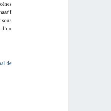
ocènes
massif
t sous
t d’un
nal de