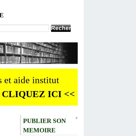
E
 et aide institut
 CLIQUEZ ICI <<
PUBLIER SON
MEMOIRE