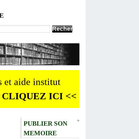
E
 et aide institut
 CLIQUEZ ICI <<
PUBLIER SON
MEMOIRE