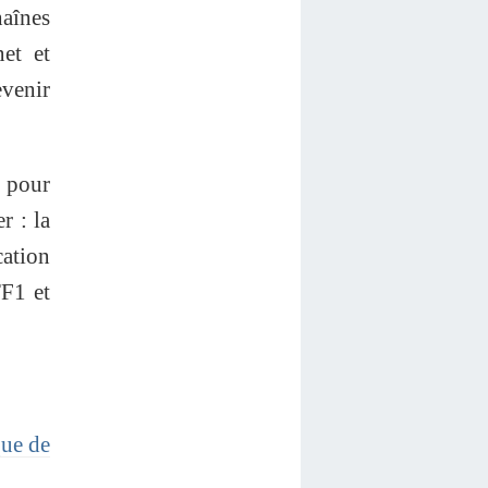
aînes
net et
venir
s pour
r : la
cation
TF1 et
que de