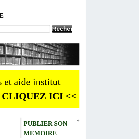
E
 et aide institut
 CLIQUEZ ICI <<
PUBLIER SON
MEMOIRE