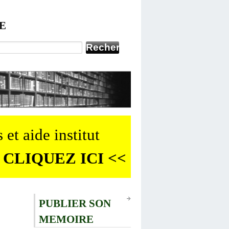
E
 et aide institut
 CLIQUEZ ICI <<
PUBLIER SON
MEMOIRE