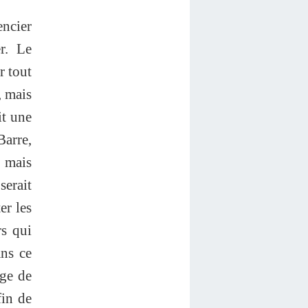
encier
r. Le
r tout
, mais
it une
Barre,
, mais
serait
er les
rs qui
ans ce
age de
fin de