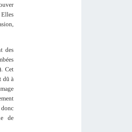
rouver
Elles
asion,
nt des
mbées
). Cet
t dû à
’image
nement
e donc
he de