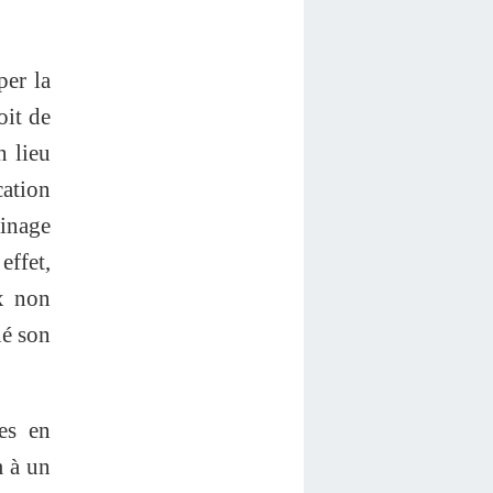
per la
oit de
n lieu
cation
inage
effet,
ux non
né son
es en
m à un