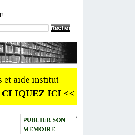
E
 et aide institut
 CLIQUEZ ICI <<
PUBLIER SON
MEMOIRE