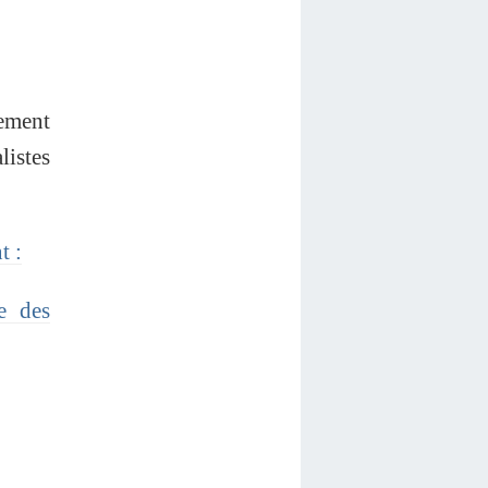
tement
listes
t :
e des