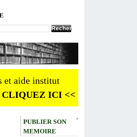
E
 et aide institut
 CLIQUEZ ICI <<
PUBLIER SON
MEMOIRE