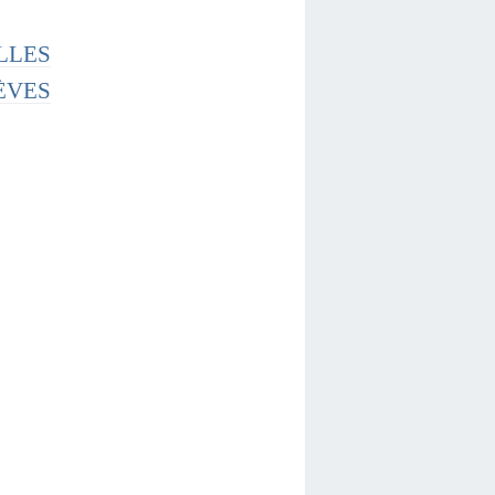
LLES
ÈVES