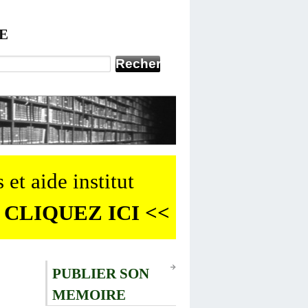
E
 et aide institut
 CLIQUEZ ICI <<
PUBLIER SON
MEMOIRE