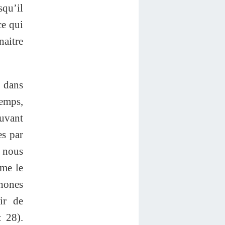
squ’il
ce qui
aitre
s dans
temps,
uvant
es par
t nous
mme le
phones
ir de
: 28).