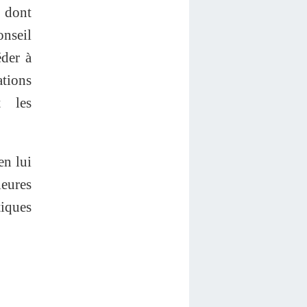
e dont
onseil
éder à
ations
t les
en lui
ieures
iques