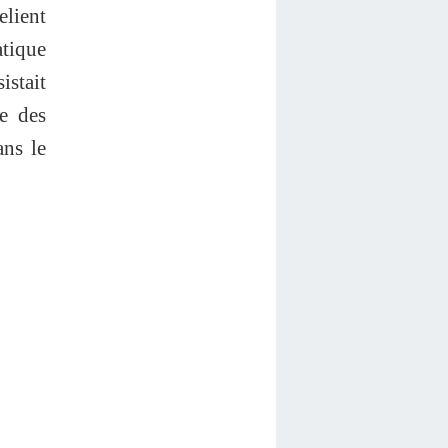
elient
atique
istait
e des
ans le