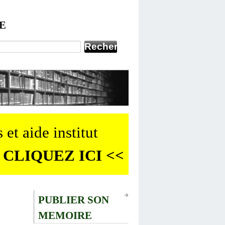
E
 et aide institut
 CLIQUEZ ICI <<
PUBLIER SON
MEMOIRE