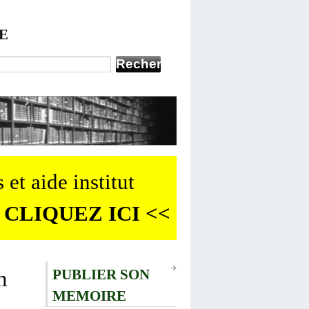
E
 et aide institut
 CLIQUEZ ICI <<
m
PUBLIER SON
MEMOIRE