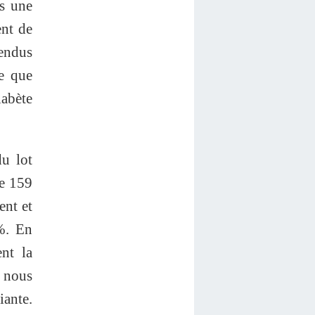
ès une
ent de
endus
ve que
abète
u lot
de 159
ent et
 %. En
ent la
, nous
ante.