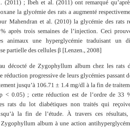
al. (2011) ; Ibeh et al. (2011) ont remarqué qu’apr
lloxane la glycémie des rats a augmenté respectivem
ur Mahendran et al. (2010) la glycémie des rats r
 % après trois semaines de l’injection. Ceci prou
ces animaux une hyperglycémie traduisant un di
se partielle des cellules β [Lenzen., 2008]
t au décocté de Zygophyllum album chez les rats d
ne réduction progressive de leurs glycémies passant 
ement jusqu’à 106.71 ± 1.4 mg/dl à la fin de traitem
(p < 0.05) ; cette réduction est de l’ordre de 33
es rats du lot diabétiques non traités qui reçoiv
usqu’à la fin de l’étude. À travers ces résultats
e Zygophyllum album à une action antihyperglycémi