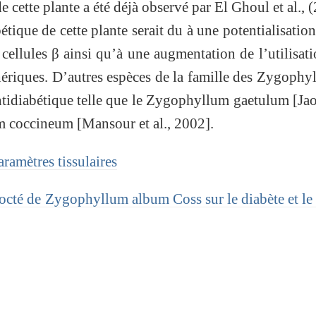
 cette plante a été déjà observé par El Ghoul et al., 
bétique de cette plante serait du à une potentialisation
s cellules β ainsi qu’à une augmentation de l’utilisat
hériques. D’autres espèces de la famille des Zygophy
antidiabétique telle que le Zygophyllum gaetulum [Ja
um coccineum [Mansour et al., 2002].
aramètres tissulaires
octé de Zygophyllum album Coss sur le diabète et le 