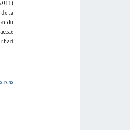
(2011)
 de la
ion du
laceae
ouhari
stress