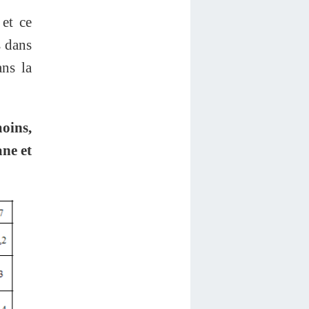
 et ce
s dans
ans la
oins,
ane et