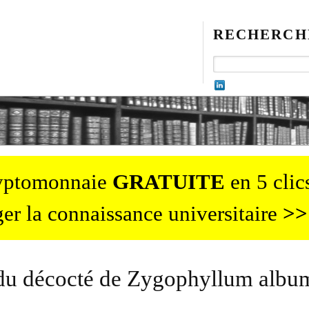
RECHERCH
ryptomonnaie
GRATUITE
en 5 clics
er la connaissance universitaire
>>
t du décocté de Zygophyllum albu