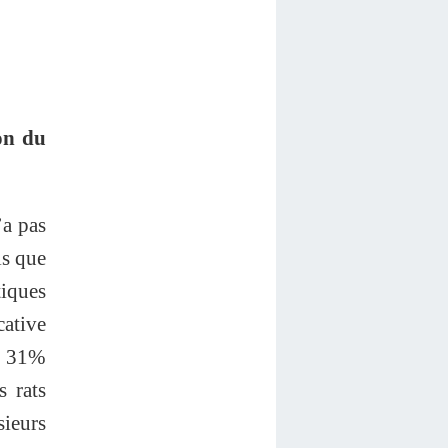
on du
’a pas
is que
tiques
cative
de 31%
s rats
sieurs