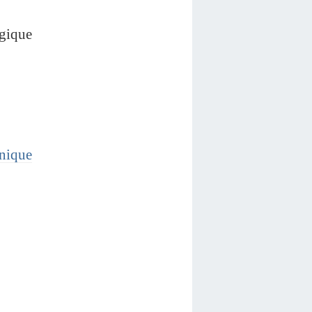
ogique
inique