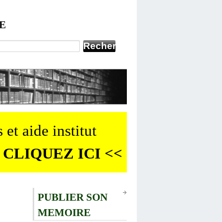
E
 et aide institut
 CLIQUEZ ICI <<
PUBLIER SON
MEMOIRE